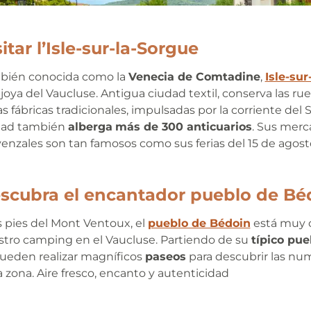
itar l’Isle-sur-la-Sorgue
bién conocida como la
Venecia de Comtadine
,
Isle-sur
joya del Vaucluse. Antigua ciudad textil, conserva las ru
as fábricas tradicionales, impulsadas por la corriente del 
dad también
alberga
más de 300 anticuarios
. Sus mer
enzales son tan famosos como sus ferias del 15 de agost
scubra el encantador pueblo de Bé
s pies del Mont Ventoux, el
pueblo de Bédoin
está muy 
tro camping en el Vaucluse. Partiendo de su
típico pue
ueden realizar magníficos
paseos
para descubrir las nu
a zona. Aire fresco, encanto y autenticidad