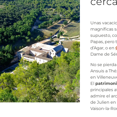
cerc
Unas vacaci
magníficas s
supuesto, con
Papas, pero
d’Agar, o en
Dame de Sé
No se pierda
Ansuis a Thé
en Villeneuv
El
patrimon
principales a
admire el ar
de Julien en
Vaison-la-Ro