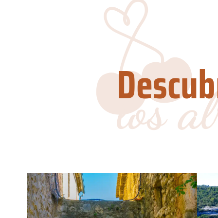
Descub
los a