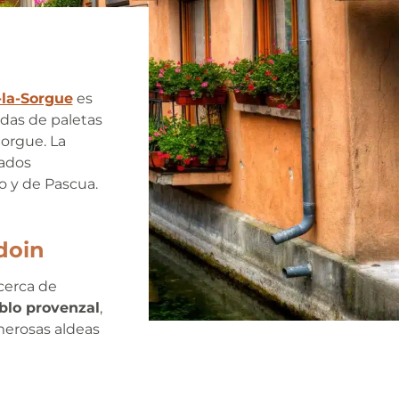
-la-Sorgue
es
edas de paletas
Sorgue. La
cados
o y de Pascua.
doin
cerca de
blo provenzal
,
merosas aldeas