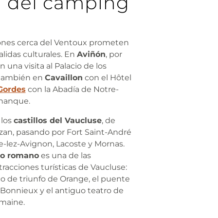
a del camping
ones cerca del Ventoux prometen
alidas culturales. En
Aviñón
, por
 una visita al Palacio de los
 también en
Cavaillon
con el Hôtel
Gordes
con la Abadía de Notre-
nanque.
 los
castillos del Vaucluse
, de
zan, pasando por Fort Saint-André
e-lez-Avignon, Lacoste y Mornas.
io romano
es una de las
tracciones turísticas de Vaucluse:
co de triunfo de Orange, el puente
 Bonnieux y el antiguo teatro de
maine.