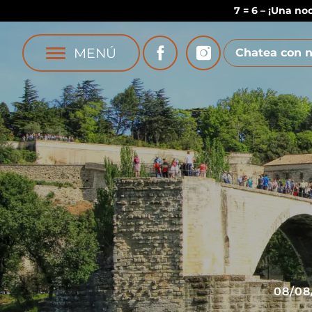
7 = 6 – ¡Una no
MENÚ
Chatea con n