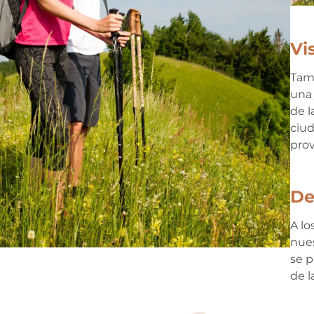
Vis
Tam
una 
de l
ciu
prov
De
A lo
nues
se p
de l