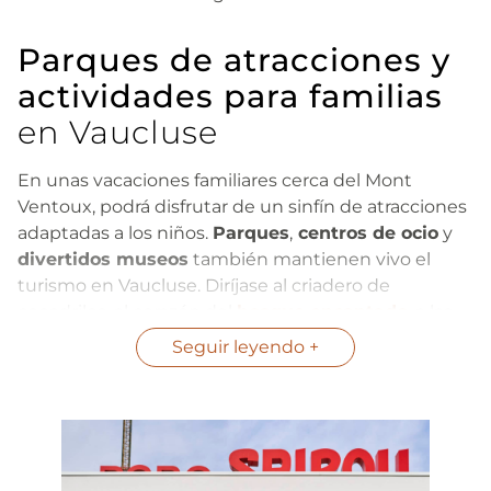
Parques de atracciones y
actividades para familias
en Vaucluse
En unas vacaciones familiares cerca del Mont
Ventoux, podrá disfrutar de un sinfín de atracciones
adaptadas a los niños.
Parques
,
centros de ocio
y
divertidos museos
también mantienen vivo el
turismo en Vaucluse. Diríjase al criadero de
cocodrilos, al corazón del
bosque encantado
, a las
atracciones del
Parc Spirou
o a las instalaciones
Seguir leyendo
deslizantes de
Wave Island
.
A la hora de hacer turismo, dése un capricho en la
confitería
Berlingots de Carpentras
, la
fábrica de
turrones Silvain
de Saint-Didier o el
museo Haribo
.