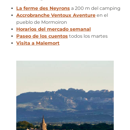
La ferme des Neyrons
a 200 m del camping
Accrobranche Ventoux Aventure
en el
pueblo de Mormoiron
Horarios del mercado semanal
Paseo de los cuentos
todos los martes
Visita a Malemort