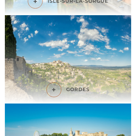
+
ISLE-SUR-LA-SORGUE
+
GORDES