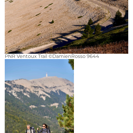
PNR Ventoux Trail ©DamienRosso 9644